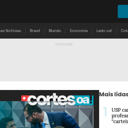
mas Notícias
Brasil
Mundo
Economia
Lado oa!
Col
Mais lida
USP ca
profes
“cartei