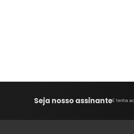
Seja nosso assinante
E tenha a