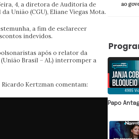
ira, 4, a diretora de Auditoria de
ao gov
 da União (CGU), Eliane Viegas Mota.
stemunha, a fim de esclarecer
scontos indevidos.
Progr
bolsonaristas após o relator da
(União Brasil – AL) interromper a
 e Ricardo Kertzman comentam:
4985 V
Papo Antag