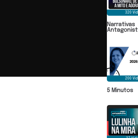
320 Ví
Narrativas
Antagonist
200 Ví
5 Minutos