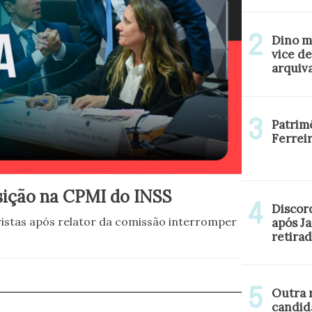
Dino m
vice de
arquiva
Patrim
Ferrei
sição na CPMI do INSS
Discor
ristas após relator da comissão interromper
após J
retirad
Outra r
candid