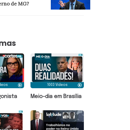
erno de MG?
amas
ídeos
1003 Vídeos
onista
Meio-dia em Brasília