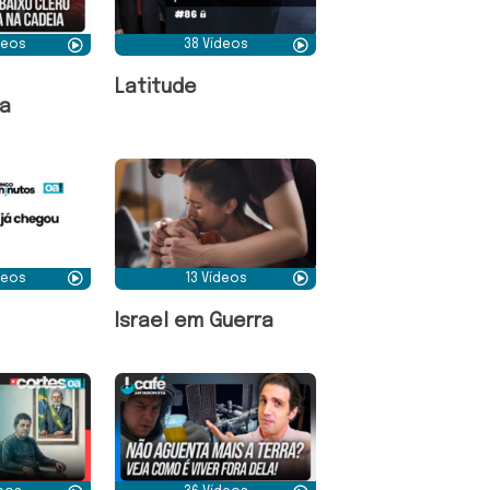
deos
38 Vídeos
Latitude
a
deos
13 Vídeos
Israel em Guerra