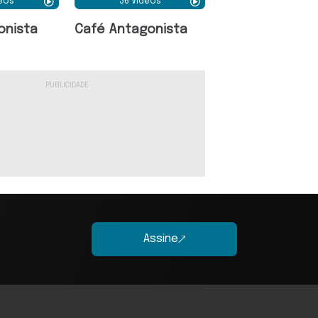
deos
36 Vídeos
onista
Café Antagonista
Assine