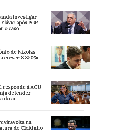
anda investigar
 Flávio após PGR
r o caso
ônio de Nikolas
ra cresce 8.850%
d responde à AGU
anja defender
a do ar
eviravolta na
atura de Cleitinho