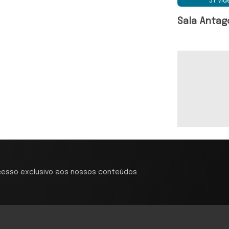
37 Ví
Sala Antag
cesso exclusivo aos nossos conteúdos