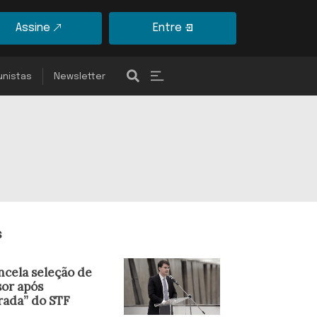
Assine
Entre
unistas
Newsletter
s
ncela seleção de
sor após
rada” do STF