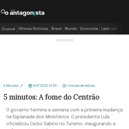
Últimas Notícias
Brasil
Mundo
Economia
Lado oa!
Colu
Crusoé
5 Minutos
14.07.2023 07:20
1 minuto de leitura
5 minutos: A fome do Centrão
O governo termina a semana com a primeira mudança
na Esplanada dos Ministérios. O presidente Lula
oficializou Celso Sabino no Turismo, inaugurando a