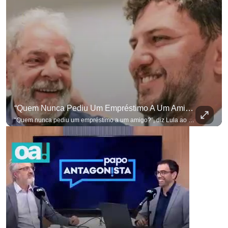
“Quem Nunca Pediu Um Empréstimo A Um Amigo?”, Diz Lula Ao Defender Seu Ex-Chefe De Gabinete
para não perder nenhuma at
“Quem nunca pediu um empréstimo a um amigo?”, diz Lula ao defender seu ex-chefe de gabinete Marcola, que recebeu R$ 249 mil de uma empresa ligada a uma amiga de Lulinha. #OAntagonista Se você busca informação com credibilidade, inscreva-se agora e ative o