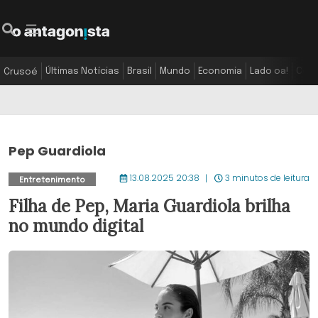
Últimas Notícias
Brasil
Mundo
Economia
Lado oa!
Colu
Crusoé
Pep Guardiola
13.08.2025 20:38
3 minutos de leitura
Entretenimento
Filha de Pep, Maria Guardiola brilha
no mundo digital