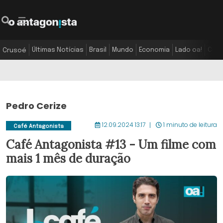
Últimas Notícias
Brasil
Mundo
Economia
Lado oa!
Colu
Crusoé
Pedro Cerize
12.09.2024 13:17
1 minuto de leitura
Café Antagonista
Café Antagonista #13 - Um filme com
mais 1 mês de duração