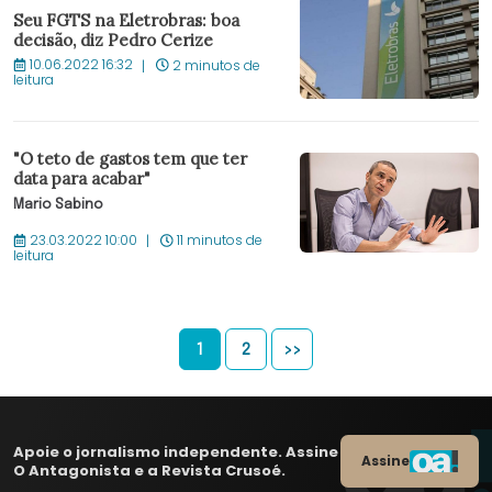
Seu FGTS na Eletrobras: boa
decisão, diz Pedro Cerize
10.06.2022 16:32
2 minutos de
leitura
"O teto de gastos tem que ter
data para acabar"
Mario Sabino
23.03.2022 10:00
11 minutos de
leitura
1
2
>>
Apoie o jornalismo independente. Assine
Assine
O Antagonista e a Revista Crusoé.