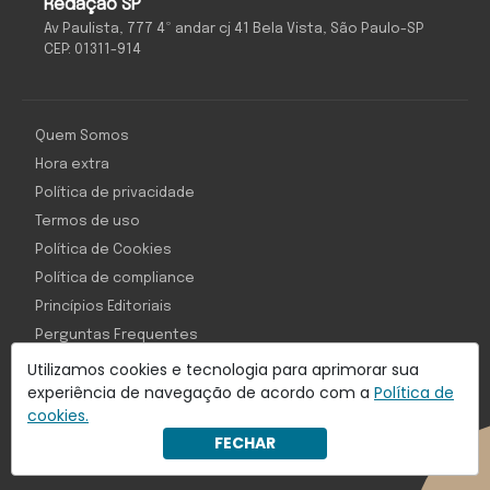
Redação SP
Av Paulista, 777 4º andar cj 41 Bela Vista, São Paulo-SP
CEP: 01311-914
Quem Somos
Hora extra
Política de privacidade
Termos de uso
Política de Cookies
Política de compliance
Princípios Editoriais
Perguntas Frequentes
Utilizamos cookies e tecnologia para aprimorar sua
experiência de navegação de acordo com a
Política de
cookies.
Com inteligência e tecnologia:
FECHAR
Object1ve - Marketing Solution