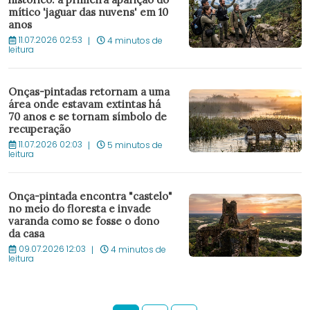
mítico 'jaguar das nuvens' em 10
anos
11.07.2026 02:53
4 minutos de
leitura
Onças-pintadas retornam a uma
área onde estavam extintas há
70 anos e se tornam símbolo de
recuperação
11.07.2026 02:03
5 minutos de
leitura
Onça-pintada encontra "castelo"
no meio do floresta e invade
varanda como se fosse o dono
da casa
09.07.2026 12:03
4 minutos de
leitura