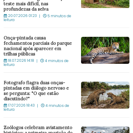
teste mais difícil, nas
profundezas da selva
20.07.2026 01:23
5 minutos de
leitura
Onça-pintada causa
fechamentos parciais do parque
nacional após aparecer em
trilhas públicas
18.07.2026 14:18
4 minutos de
leitura
Fotografo flagra duas onças-
pintadas em diálogo nervoso e
se pergunta: "O que estão
discutindo?"
17.07.2026 18:43
4 minutos de
leitura
Zoólogos celebram avistamento
histórico: a primeira aparição do