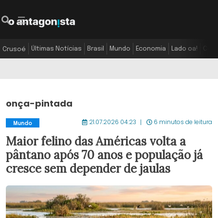
Últimas Notícias
Brasil
Mundo
Economia
Lado oa!
Colu
Crusoé
onça-pintada
21.07.2026 04:23
6 minutos de leitura
Mundo
Maior felino das Américas volta a
pântano após 70 anos e população já
cresce sem depender de jaulas