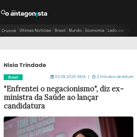
Últimas Notícias
Brasil
Mundo
Economia
Lado oa!
Colu
Crusoé
Nísia Trindade
02.08.2026 08:14
2 minutos de leitura
Brasil
"Enfrentei o negacionismo", diz ex-
ministra da Saúde ao lançar
candidatura