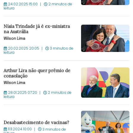
24.02.2025 15:00
2 minutos de
leitura
Nísia Trindade já é ex-ministra
na Austrália
Wilson Lima
20.02.2025 20:05
3 minutos de
leitura
Arthur Lira não quer prêmio de
consolação
Wilson Lima
28.01.2025 07:20
2 minutos de
leitura
Desabastecimento de vacinas?
11.11.2024 10:00
3 minutos de