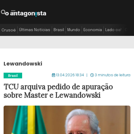
Últimas Notícias
Brasil
Mundo
Economia
Lado oa!
Colu
Crusoé
Lewandowski
13.04.2026 18:34
3 minutos de leitura
Brasil
TCU arquiva pedido de apuração
sobre Master e Lewandowski