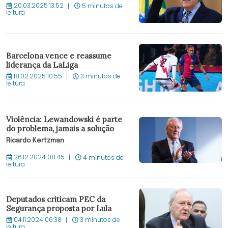
20.03.2025 13:52
5 minutos de
leitura
Barcelona vence e reassume
liderança da LaLiga
18.02.2025 10:55
3 minutos de
leitura
Violência: Lewandowski é parte
do problema, jamais a solução
Ricardo Kertzman
26.12.2024 08:45
4 minutos de
leitura
Deputados criticam PEC da
Segurança proposta por Lula
04.11.2024 06:38
3 minutos de
leitura