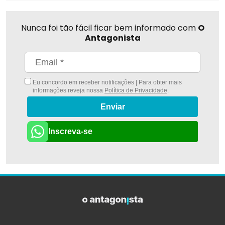
Nunca foi tão fácil ficar bem informado com
O
Antagonista
Eu concordo em receber notificações | Para obter mais
informações reveja nossa
Política de Privacidade
.
Enviar
Inscreva-se