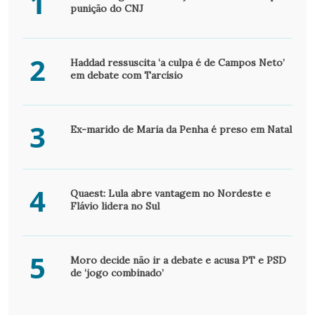
1
punição do CNJ
2
Haddad ressuscita ‘a culpa é de Campos Neto’
em debate com Tarcísio
3
Ex-marido de Maria da Penha é preso em Natal
4
Quaest: Lula abre vantagem no Nordeste e
Flávio lidera no Sul
5
Moro decide não ir a debate e acusa PT e PSD
de ‘jogo combinado’