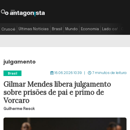
Últimas Notícias
Brasil
Mundo
Economia
Lado oa!
Colu
Crusoé
julgamento
16.06.2026 10:39
7 minutos de leitura
Brasil
Gilmar Mendes libera julgamento
sobre prisões de pai e primo de
Vorcaro
Guilherme Resck