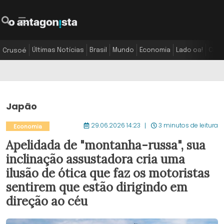
Últimas Notícias
Brasil
Mundo
Economia
Lado oa!
Colu
Crusoé
Japão
29.06.2026 14:23
3 minutos de leitura
Economia
Apelidada de "montanha-russa", sua
inclinação assustadora cria uma
ilusão de ótica que faz os motoristas
sentirem que estão dirigindo em
direção ao céu