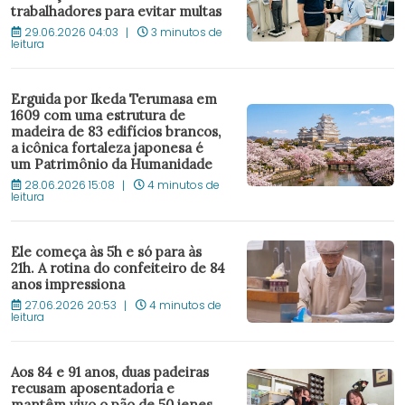
trabalhadores para evitar multas
29.06.2026 04:03
3 minutos de
leitura
Erguida por Ikeda Terumasa em
1609 com uma estrutura de
madeira de 83 edifícios brancos,
a icônica fortaleza japonesa é
um Patrimônio da Humanidade
28.06.2026 15:08
4 minutos de
leitura
Ele começa às 5h e só para às
21h. A rotina do confeiteiro de 84
anos impressiona
27.06.2026 20:53
4 minutos de
leitura
Aos 84 e 91 anos, duas padeiras
recusam aposentadoria e
mantêm vivo o pão de 50 ienes