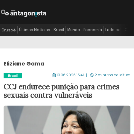
Últimas Notícias
Brasil
Mundo
Economia
Lado oa!
Colu
Crusoé
Eliziane Gama
10.06.2026 15:41
2 minutos de leitura
Brasil
CCJ endurece punição para crimes
sexuais contra vulneráveis