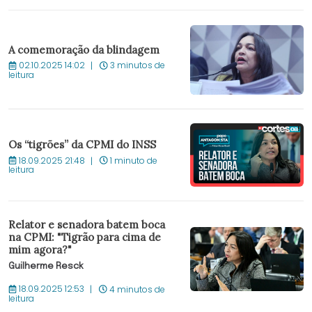
A comemoração da blindagem
02.10.2025 14:02
3 minutos de
leitura
Os “tigrões” da CPMI do INSS
18.09.2025 21:48
1 minuto de
leitura
Relator e senadora batem boca
na CPMI: "Tigrão para cima de
mim agora?"
Guilherme Resck
18.09.2025 12:53
4 minutos de
leitura