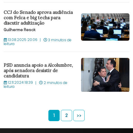
CCJ do Senado aprova audiência
com Felca e big techs para
discutir adultização
Guilherme Resck
13.08.2025 20:06
3 minutos de
leitura
PSD anuncia apoio a Alcolumbre,
após senadora desistir de
candidatura
12.11.2024 18:39
2 minutos de
leitura
1
2
>>