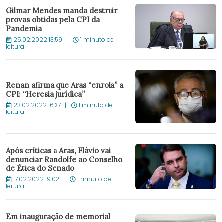
Gilmar Mendes manda destruir
provas obtidas pela CPI da
Pandemia
25.02.2022 13:59
1 minuto de
leitura
Renan afirma que Aras “enrola” a
CPI: “Heresia jurídica”
23.02.2022 16:37
1 minuto de
leitura
Após críticas a Aras, Flávio vai
denunciar Randolfe ao Conselho
de Ética do Senado
17.02.2022 19:02
1 minuto de
leitura
Em inauguração de memorial,