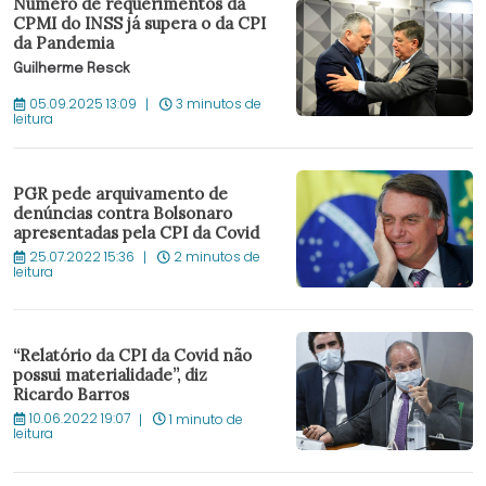
Número de requerimentos da
CPMI do INSS já supera o da CPI
da Pandemia
Guilherme Resck
05.09.2025 13:09
3 minutos de
leitura
PGR pede arquivamento de
denúncias contra Bolsonaro
apresentadas pela CPI da Covid
25.07.2022 15:36
2 minutos de
leitura
“Relatório da CPI da Covid não
possui materialidade”, diz
Ricardo Barros
10.06.2022 19:07
1 minuto de
leitura