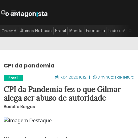
Últimas Notícias
Brasil
Mundo
Economia
Lado oa!
Colu
Crusoé
CPI da pandemia
17.04.2026 10:12
3 minutos de leitura
Brasil
CPI da Pandemia fez o que Gilmar
alega ser abuso de autoridade
Rodolfo Borges