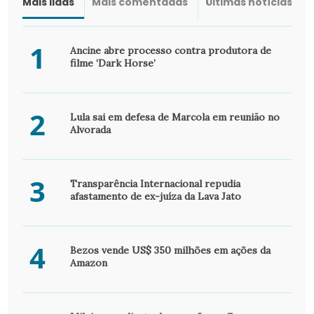
Mais lidas
Mais comentadas
Últimas notícias
1
Ancine abre processo contra produtora de
filme ‘Dark Horse’
2
Lula sai em defesa de Marcola em reunião no
Alvorada
3
Transparência Internacional repudia
afastamento de ex-juíza da Lava Jato
4
Bezos vende US$ 350 milhões em ações da
Amazon