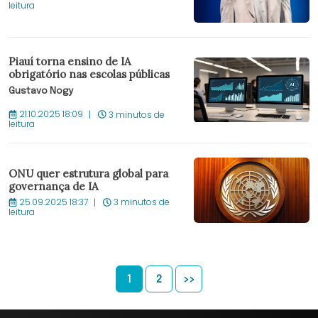
leitura
Piauí torna ensino de IA
obrigatório nas escolas públicas
Gustavo Nogy
21.10.2025 18:09
3 minutos de
leitura
ONU quer estrutura global para
governança de IA
25.09.2025 18:37
3 minutos de
leitura
1
2
>>