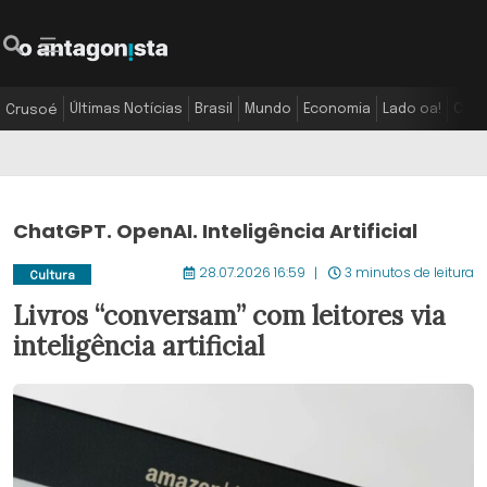
Últimas Notícias
Brasil
Mundo
Economia
Lado oa!
Colu
Crusoé
ChatGPT. OpenAI. Inteligência Artificial
28.07.2026 16:59
3 minutos de leitura
Cultura
Livros “conversam” com leitores via
inteligência artificial