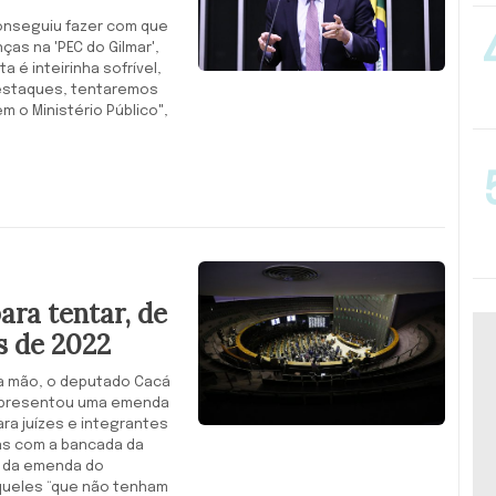
onseguiu fazer com que
s na 'PEC do Gilmar',
 é inteirinha sofrível,
destaques, tentaremos
m o Ministério Público",
ra tentar, de
s de 2022
a mão, o deputado Cacá
a, apresentou uma emenda
ara juízes e integrantes
ças com a bancada da
to da emenda do
aqueles “que não tenham