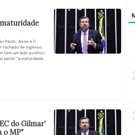
M
"maturidade
o Paulo, disse a O
r tachado de ingênuo,
m tem um lado positivo.
el sentir "a maturidade
EC do Gilmar'
m o MP"