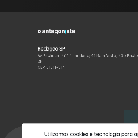
Redação SP
Av Paulista, 777 4º andar cj 41 Bela Vista, São Paulo
SP
CEP: 01311-914
Utilizamos cookies e tecnologia para
Com inteligência e