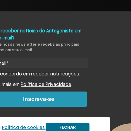
 receber notícias do Antagonista em
e-mail?
e nossa newsletter e receba as principais
ias em seu e-mail
concordo em receber notificações.
a mais em
Política de Privacidade
.
Inscreva-se
a
Política de cookies.
FECHAR