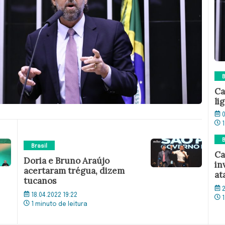
B
Ca
li
0
1
B
Brasil
Ca
Doria e Bruno Araújo
in
acertaram trégua, dizem
at
tucanos
2
18.04.2022 19:22
1
1 minuto de leitura