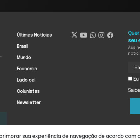
Quer
Últimas Notícias
seu 
Brasil
Assin
notíc
-
Mundo
Economia
Eu 
Lado oa!
Saib
Colunistas
Newsletter
 aprimorar sua experiência de navegação de acordo com 