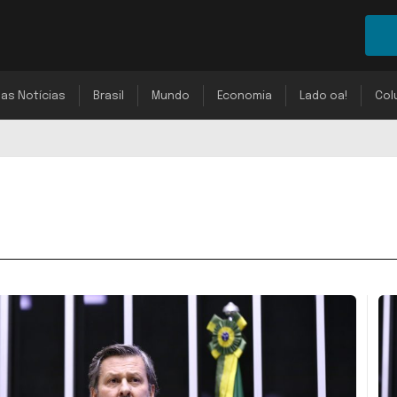
mas Notícias
Brasil
Mundo
Economia
Lado oa!
Col