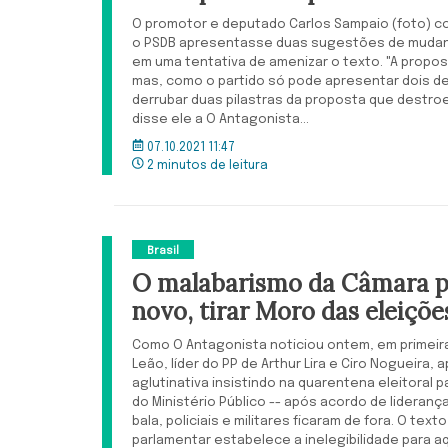
O promotor e deputado Carlos Sampaio (foto) c
o PSDB apresentasse duas sugestões de mudança
em uma tentativa de amenizar o texto. "A proposta
mas, como o partido só pode apresentar dois 
derrubar duas pilastras da proposta que destroe
disse ele a O Antagonista...
07.10.2021 11:47
2 minutos de leitura
Brasil
O malabarismo da Câmara pa
novo, tirar Moro das eleiçõe
Como O Antagonista noticiou ontem, em primeir
Leão, líder do PP de Arthur Lira e Ciro Nogueir
aglutinativa insistindo na quarentena eleitoral p
do Ministério Público -- após acordo de lideran
bala, policiais e militares ficaram de fora. O tex
parlamentar estabelece a inelegibilidade para 