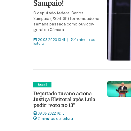
Sampaio!
O deputado federal Carlos
Sampaio (PSDB-SP) foi nomeado na
semana passada como ouvidor-
geral da Câmara...
20.03.2023 10:41
1 minuto de
leitura
Brasil
Deputado tucano aciona
Justiça Eleitoral após Lula
pedir “voto no 13”
09.05.2022 16:13
2 minutos de leitura