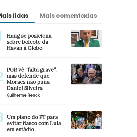
ais lidas
Mais comentadas
Últimas n
Hang se posiciona
sobre boicote da
Havan à Globo
PGR vê “falta grave”,
mas defende que
Moraes não puna
Daniel Silveira
Guilherme Resck
Um plano do PT para
evitar fiasco com Lula
em estádio