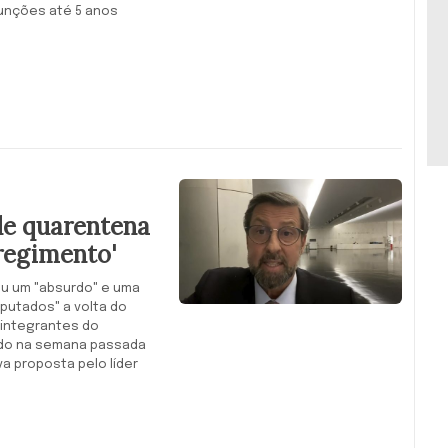
funções até 5 anos
de quarentena
 regimento'
u um "absurdo" e uma
putados" a volta do
 integrantes do
itado na semana passada
a proposta pelo líder