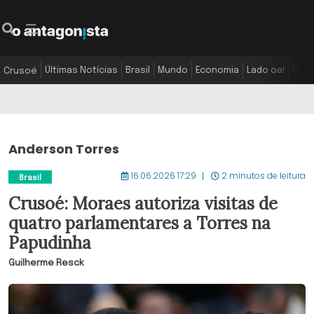
Últimas Notícias
Brasil
Mundo
Economia
Lado oa!
Colu
Crusoé
Anderson Torres
16.06.2026 17:29
2 minutos de leitura
Brasil
Crusoé: Moraes autoriza visitas de
quatro parlamentares a Torres na
Papudinha
Guilherme Resck