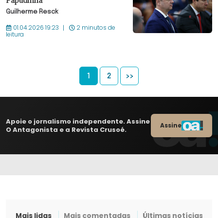
Papudinha
Guilherme Resck
01.04.2026 19:23
2 minutos de
leitura
1
2
>>
Apoie o jornalismo independente. Assine
Assine
O Antagonista e a Revista Crusoé.
Mais lidas
Mais comentadas
Últimas notícias