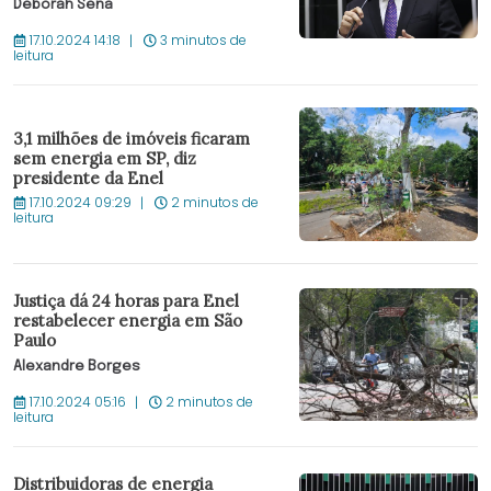
Deborah Sena
17.10.2024 14:18
3 minutos de
leitura
3,1 milhões de imóveis ficaram
sem energia em SP, diz
presidente da Enel
17.10.2024 09:29
2 minutos de
leitura
Justiça dá 24 horas para Enel
restabelecer energia em São
Paulo
Alexandre Borges
17.10.2024 05:16
2 minutos de
leitura
Distribuidoras de energia