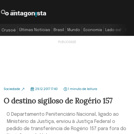
Últimas Notícias
Brasil
Mundo
Economia
Lado oa!
Colu
Crusoé
Sociedade
29.12.2017 17:40
1 minuto de leitura
O destino sigiloso de Rogério 157
O Departamento Penitenciário Nacional, ligado ao
Ministério da Justiça, enviou à Justiça Federal o
pedido de transferência de Rogério 157 para fora do