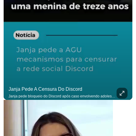
Janja Pede A Censura Do Discord
Janja pede bloqueio do Discord após caso envolvendo adolescente: “Precisamos tirar do ar”. #OAntagonista Se você busca informação com credibilidade, inscreva-se agora e ative o