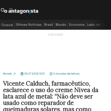
Últimas Notícias
Brasil
Mundo
Economia
Lado oa!
Colu
Crusoé
Mundo
05.07.2026 10:13
3 minutos de leitura
Vicente Calduch, farmacêutico,
esclarece o uso do creme Nivea da
lata azul de metal: “Não deve ser
usado como reparador de
queimaduras solares, mas como