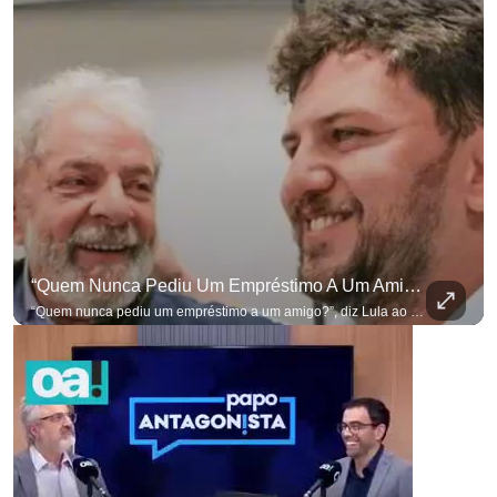
“Quem Nunca Pediu Um Empréstimo A Um Amigo?”, Diz Lula Ao Defender Seu Ex-Chefe De Gabinete
“Quem nunca pediu um empréstimo a um amigo?”, diz Lula ao defender seu ex-chefe de gabinete Marcola, que recebeu R$ 249 mil de uma empresa ligada a uma amiga de Lulinha. #OAntagonista Se você busca informação com credibilidade, inscreva-se agora e ative o