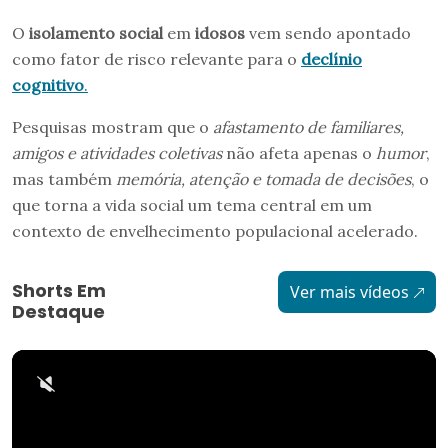
O
isolamento social
em
idosos
vem sendo apontado
como fator de risco relevante para o
declínio
cognitivo
.
Pesquisas mostram que o
afastamento de familiares,
amigos e atividades coletivas
não afeta apenas o
humor
,
mas também
memória, atenção e tomada de decisões
, o
que torna a vida social um tema central em um
contexto de envelhecimento populacional acelerado.
Shorts Em
Ver mais vídeos
Destaque