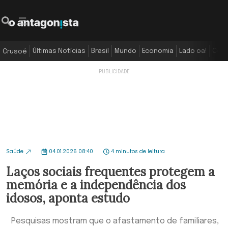
Últimas Notícias
Brasil
Mundo
Economia
Lado oa!
Colu
Crusoé
Saúde
04.01.2026 08:40
4 minutos de leitura
Laços sociais frequentes protegem a
memória e a independência dos
idosos, aponta estudo
Pesquisas mostram que o afastamento de familiares,