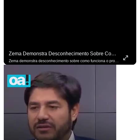
Zema Demonstra Desconhecimento Sobre Como Funciona O Processo De Mudança Das Leis. #OAntagonista
para não perder nenhuma atualização!
Ouça O Antagonista nos principais 
Zema demonstra desconhecimento sobre como funciona o processo de mudança das leis. #OAntagonista Se você busca informação com credibilidade, inscreva-se agora e ative o