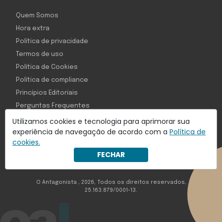
Quem Somos
Hora extra
Política de privacidade
Termos de uso
Política de Cookies
Política de compliance
Princípios Editoriais
Perguntas Frequentes
Utilizamos cookies e tecnologia para aprimorar sua
experiência de navegação de acordo com a
Política de
cookies.
Com inteligência e tecnologia:
FECHAR
Object1ve - Marketing Solution
O Antagonista , 2026, Todos os direitos reservados,
25.163.879/0001-13.