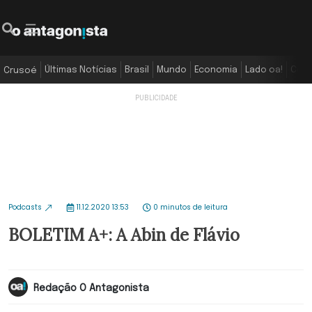
Últimas Notícias
Brasil
Mundo
Economia
Lado oa!
Colu
Crusoé
Podcasts
11.12.2020 13:53
0 minutos de leitura
BOLETIM A+: A Abin de Flávio
Redação O Antagonista