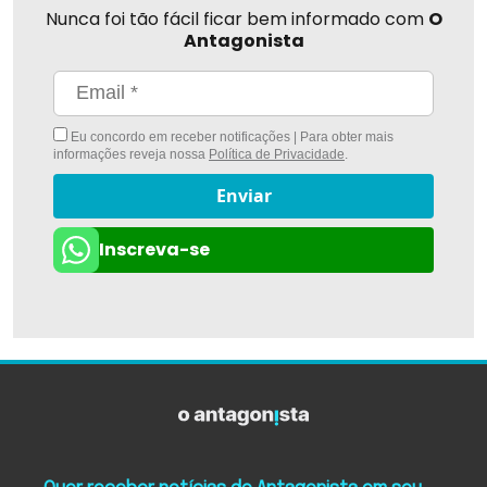
Nunca foi tão fácil ficar bem informado com
O
Antagonista
Eu concordo em receber notificações | Para obter mais
informações reveja nossa
Política de Privacidade
.
Enviar
Inscreva-se