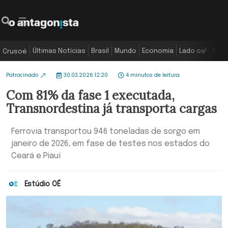
Últimas Notícias
Brasil
Mundo
Economia
Lado oa!
Colu
Crusoé
Patrocinado
30.03.2026 12:20
4 minutos de leitura
Com 81% da fase 1 executada,
Transnordestina já transporta cargas
Ferrovia transportou 946 toneladas de sorgo em
janeiro de 2026, em fase de testes nos estados do
Ceará e Piauí
Estúdio OÉ