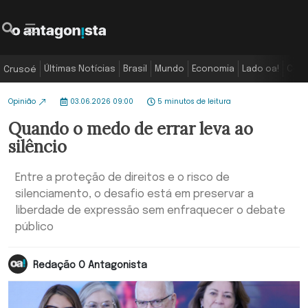
Últimas Notícias
Brasil
Mundo
Economia
Lado oa!
Colu
Crusoé
Opinião
03.06.2026 09:00
5 minutos de leitura
Quando o medo de errar leva ao
silêncio
Entre a proteção de direitos e o risco de
silenciamento, o desafio está em preservar a
liberdade de expressão sem enfraquecer o debate
público
Redação O Antagonista