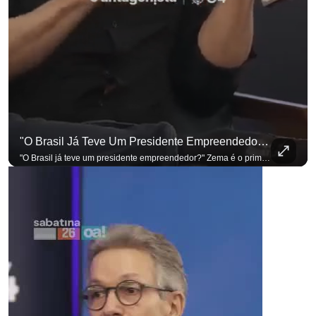
"O Brasil Já Teve Um Presidente Empreendedor?"
"O Brasil já teve um presidente empreendedor?" Zema é o primeiro a sentar na cadeira. Outros três presidenciáveis ainda vão passar por ela. A Sabatina Presidencial está no ar, com perguntas que vieram de uma pesquisa inédita com empresários. Acompanhe AO VIVO no YouTube do G4 Business. Se você busca informação com credibilidade, inscreva-se agora e ative o