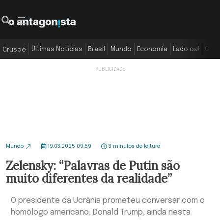
Últimas Notícias
Brasil
Mundo
Economia
Lado oa!
Colu
Crusoé
Mundo
19.03.2025 09:59
3 minutos de leitura
Zelensky: “Palavras de Putin são
muito diferentes da realidade”
O presidente da Ucrânia prometeu conversar com o
homólogo americano, Donald Trump, ainda nesta