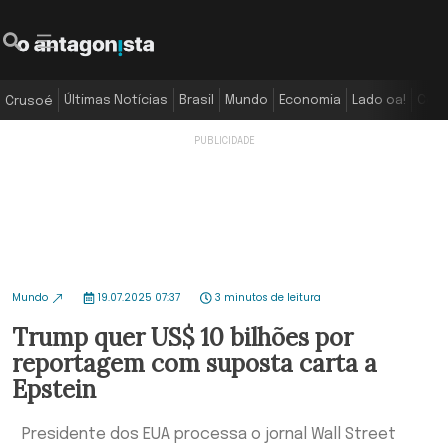
Últimas Notícias
Brasil
Mundo
Economia
Lado oa!
Colu
Crusoé
Mundo
19.07.2025 07:37
3 minutos de leitura
Trump quer US$ 10 bilhões por
reportagem com suposta carta a
Epstein
Presidente dos EUA processa o jornal Wall Street