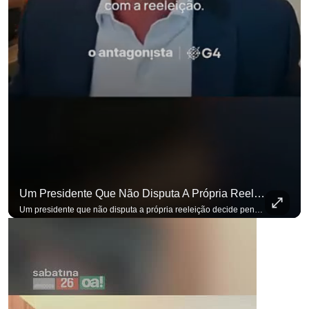
Um Presidente Que Não Disputa A Própria Reeleição Decide Pensando Em Quem Vem Depois.
Um presidente que não disputa a própria reeleição decide pensando em quem vem depois. Foi assim que Flávio Bolsonaro defendeu a PEC do fim da reeleição, primeira das medidas que citou para o ambiente de negócios. Se você busca informação com credibilidade, inscreva-se agora e ative o