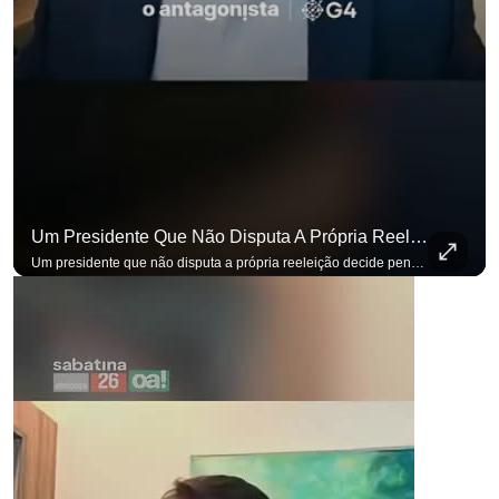
Um Presidente Que Não Disputa A Própria Reeleição Decide Pensando Em Quem Vem Depois.
Um presidente que não disputa a própria reeleição decide pensando em quem vem depois. Foi assim que Flávio Bolsonaro defendeu a PEC do fim da reeleição, primeira das medidas que citou para o ambiente de negócios. Se você busca informação com credibilidade, inscreva-se agora e ative o