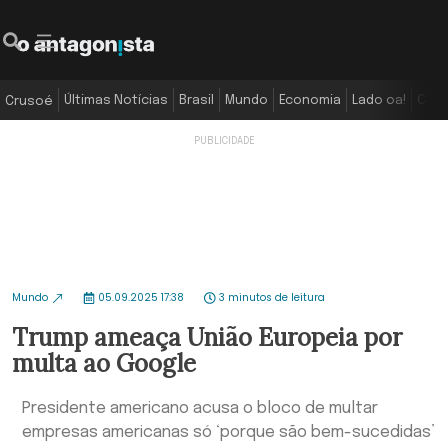
Últimas Notícias
Brasil
Mundo
Economia
Lado oa!
Colu
Crusoé
Mundo
05.09.2025 17:38
3 minutos de leitura
Trump ameaça União Europeia por
multa ao Google
Presidente americano acusa o bloco de multar
empresas americanas só ‘porque são bem-sucedidas’