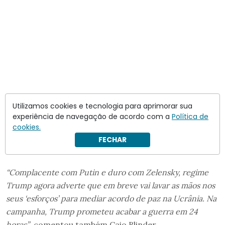
Utilizamos cookies e tecnologia para aprimorar sua
experiência de navegação de acordo com a
Política de
cookies.
FECHAR
— Luke Harding (@lukeharding1968)
April 18, 2025
“Complacente com Putin e duro com Zelensky, regime
Trump agora adverte que em breve vai lavar as mãos nos
seus ‘esforços’ para mediar acordo de paz na Ucrânia. Na
campanha, Trump prometeu acabar a guerra em 24
horas”
, comentou também Caio Blinder.