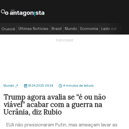
Últimas Notícias
Brasil
Mundo
Economia
Lado oa!
Colu
Crusoé
Mundo
18.04.2025 09:34
4 minutos de leitura
Trump agora avalia se “é ou não
viável” acabar com a guerra na
Ucrânia, diz Rubio
EUA não pressionaram Putin, mas ameaçam lavar as