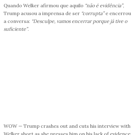
Quando Welker afirmou que aquilo
“não é evidência”
,
Trump acusou a imprensa de ser
“corrupta”
e encerrou
a conversa:
“Desculpe, vamos encerrar porque já tive o
suficiente”
.
WOW — Trump crashes out and cuts his interview with
Welker short as she presses him on his lack of evidence