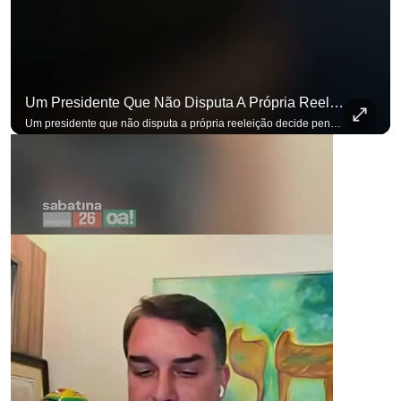
Um Presidente Que Não Disputa A Própria Reeleição Decide Pensando Em Quem Vem Depois.
Um presidente que não disputa a própria reeleição decide pensando em quem vem depois. Foi assim que Flávio Bolsonaro defendeu a PEC do fim da reeleição, primeira das medidas que citou para o ambiente de negócios. Se você busca informação com credibilidade, inscreva-se agora e ative o