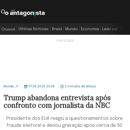
Últimas Notícias
Brasil
Mundo
Economia
Lado oa!
Colu
Crusoé
Mundo
07.06.2026 20:03
2 minutos de leitura
Trump abandona entrevista após
confronto com jornalista da NBC
Presidente dos EUA reagiu a questionamentos sobre
fraude eleitoral e deixou gravação após cerca de 50