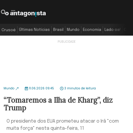
Últimas Notícias
Brasil
Mundo
Economia
Lado oa!
Colu
Crusoé
Mundo
11.06.2026 09:45
3 minutos de leitura
“Tomaremos a Ilha de Kharg”, diz
Trump
O presidente dos EUA prometeu atacar o Irã "com
muita força" nesta quinta-feira, 11