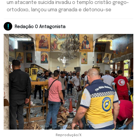
um atacante suicida invadiu o templo cristão grego-
ortodoxo, lançou uma granada e detonou-se
Redação O Antagonista
Reprodução/X