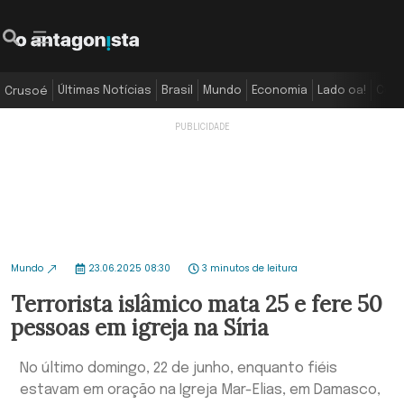
Últimas Notícias
Brasil
Mundo
Economia
Lado oa!
Colu
Crusoé
Mundo
23.06.2025 08:30
3 minutos de leitura
Terrorista islâmico mata 25 e fere 50
pessoas em igreja na Síria
No último domingo, 22 de junho, enquanto fiéis
estavam em oração na Igreja Mar-Elias, em Damasco,