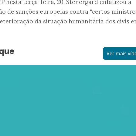
 nesta terça-feira, 20, Stenergard enfatizou a
o de sanções europeias contra “certos ministro
 deterioração da situação humanitária dos civis 
aque
Ver mais víd