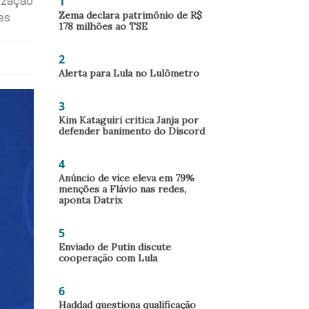
1
nização
Zema declara patrimônio de R$
es
178 milhões ao TSE
2
Alerta para Lula no Lulômetro
3
Kim Kataguiri critica Janja por
defender banimento do Discord
4
Anúncio de vice eleva em 79%
menções a Flávio nas redes,
aponta Datrix
5
Enviado de Putin discute
cooperação com Lula
6
Haddad questiona qualificação