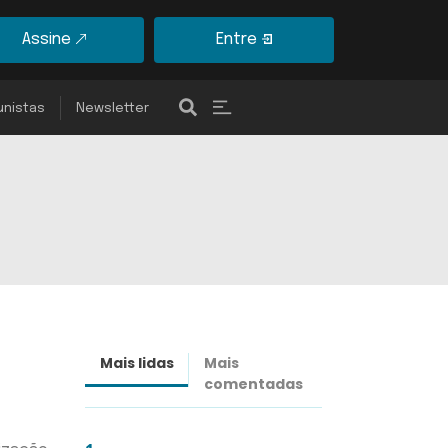
Assine
Entre
unistas
Newsletter
Mais lidas
Mais
Últimas
comentadas
notícias