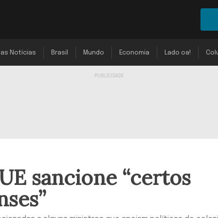
mas Notícias
Brasil
Mundo
Economia
Lado oa!
Col
UE sancione “certos
nses”