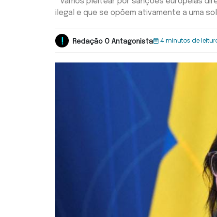
" Vamos pleitear por sanções europeias dir
ilegal e que se opõem ativamente a uma sol
4 minutos de leitur
Redação O Antagonista