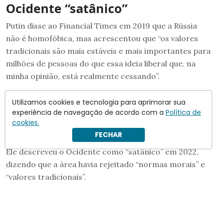
Ocidente “satânico”
Putin disse ao Financial Times em 2019 que a Rússia
não é homofóbica, mas acrescentou que “os valores
tradicionais são mais estáveis e mais importantes para
milhões de pessoas do que essa ideia liberal que, na
minha opinião, está realmente cessando”.
Putin frequentemente argumenta contra as ideias
Utilizamos cookies e tecnologia para aprimorar sua
experiência de navegação de acordo com a
Política de
ocidentais, em uma retórica que só se ampliou desde
cookies.
sua invasão da Ucrânia.
FECHAR
Ele descreveu o Ocidente como “satânico” em 2022,
dizendo que a área havia rejeitado “normas morais” e
“valores tradicionais”.