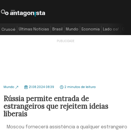
Últimas Notícias
Brasil
Mundo
Economia
Lado oa!
Colu
Crusoé
Mundo
21.08.2024 08:39
2 minutos de leitura
Rússia permite entrada de
estrangeiros que rejeitem ideias
liberais
Moscou fornecerá assistência a qualquer estrangeiro