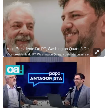
Vice-Presidente Do PT, Washington Quaquá Defende Lulinha E Diz Que Ele Vive Em Condições Precárias
Vice-presidente do PT, Washington Quaquá defende Lulinha e diz que ele vive em condições espartanas na Espanha. #OAntagonista Se você busca informação com credibilidade, inscreva-se agora e ative o