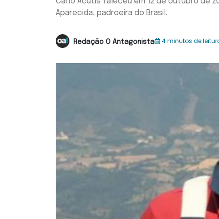
Carlo Acutis faleceu em 12 de outubro de 2
Aparecida, padroeira do Brasil.
4 minutos de leitur
Redação O Antagonista