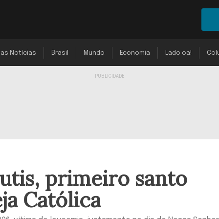
mas Notícias
Brasil
Mundo
Economia
Lado oa!
Col
tis, primeiro santo
eja Católica