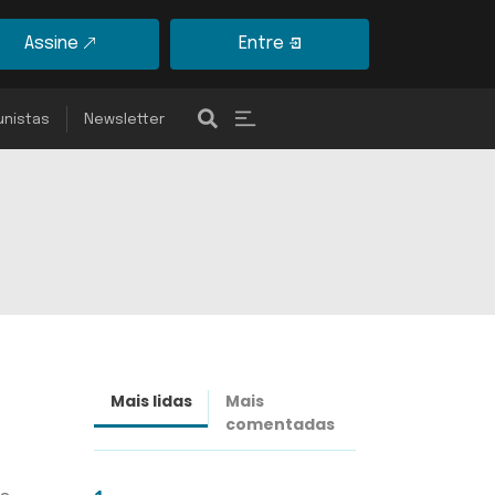
Assine
Entre
unistas
Newsletter
Mais lidas
Mais
Últimas
comentadas
notícias