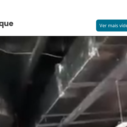
aque
Ver mais víd