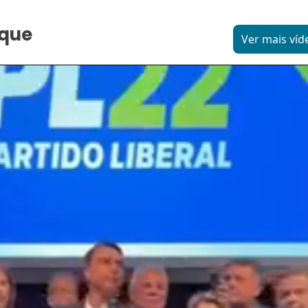
aque
Ver mais víd