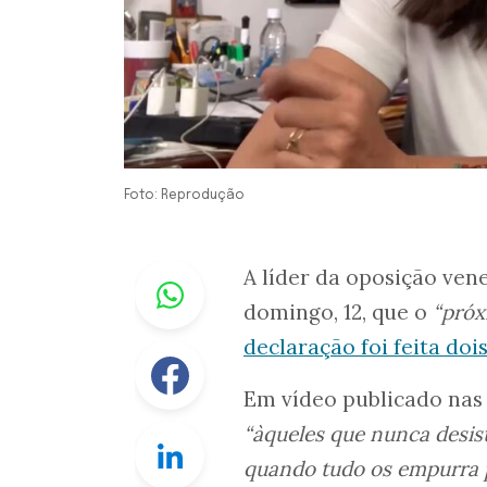
Foto: Reprodução
Whastapp
A líder da oposição ven
domingo, 12, que o
“próx
declaração foi feita doi
Facebook
Em vídeo publicado nas 
“àqueles que nunca desis
Linkedin
quando tudo os empurra p