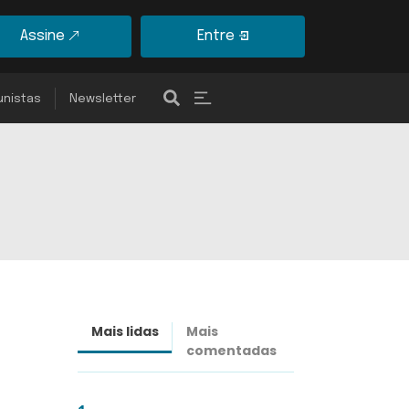
Assine
Entre
unistas
Newsletter
Mais lidas
Mais
Últimas
comentadas
notícias