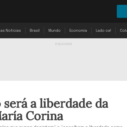
mas Notícias
Brasil
Mundo
Economia
Lado oa!
Col
será a liberdade da
María Corina