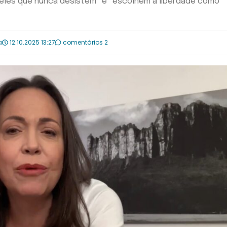
queles que nunca desistem” e “escolhem a liberdade como
a
12.10.2025 13:27
comentários 2