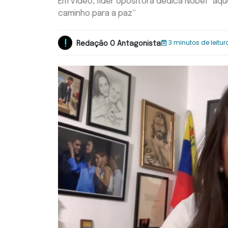
Em vídeo, líder opositora dedica Nobel “à
caminho para a paz”
3 minutos de leitur
Redação O Antagonista