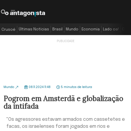
Últimas Notícias
Brasil
Mundo
Economia
Lado oa!
Colu
Crusoé
Mundo
08.11.2024 11:48
5 minutos de leitura
Pogrom em Amsterdã e globalização
da intifada
"Os agressores estavam armados com cassetetes e
facas, os israelenses foram jogados em rios e