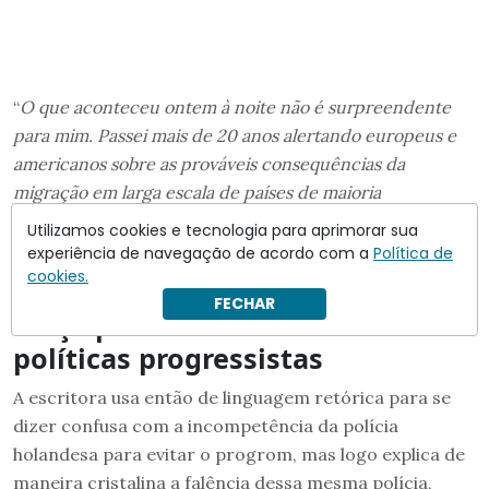
“
O que aconteceu ontem à noite não é surpreendente
para mim. Passei mais de 20 anos alertando europeus e
americanos sobre as prováveis consequências da
migração em larga escala de países de maioria
muçulmana, especialmente quando combinada com
Utilizamos cookies e tecnologia para aprimorar sua
políticas ingênuas de multiculturalismo, em vez de
experiência de navegação de acordo com a
Política de
cookies.
integração e assimilação.
FECHAR
Força policial em Amsterdã e as
políticas progressistas
A escritora usa então de linguagem retórica para se
dizer confusa com a incompetência da polícia
holandesa para evitar o progrom, mas logo explica de
maneira cristalina a falência dessa mesma polícia,