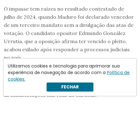
O impasse tem raízes no resultado contestado de
julho de 2024, quando Maduro foi declarado vencedor
de um terceiro mandato sem a divulgação das atas de
votação. O candidato opositor Edmundo González
Urrutia, que a oposição afirma ter vencido o pleito,
acabou exilado após responder a processos judiciais
no país.
Utilizamos cookies e tecnologia para aprimorar sua
“
Ontem, nas ruas de Caracas, ficou demonstrado mais
experiência de navegação de acordo com a
Política de
uma vez que a transição para a democracia é urgente,
cookies.
IMPOSTERGÁVEL”
, escreveu Machado na rede X, sobre
FECHAR
as manifestações nas ruas de Caracas.