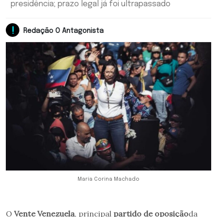
presidência; prazo legal já foi ultrapassado
Redação O Antagonista
María Corina Machado
O
Vente Venezuela
, principal
partido
de oposição
da