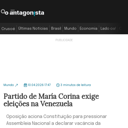
Últimas Notícias
Brasil
Mundo
Economia
Lado oa!
Colu
Crusoé
Mundo
10.04.2026 17:47
3 minutos de leitura
Partido de María Corina exige
eleições na Venezuela
Oposição aciona Constituição para pressionar
Assembleia Nacional a declarar vacância da