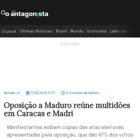
Últimas Notícias
Brasil
Mundo
Economia
Lado oa!
Colu
Crusoé
Mundo
17.08.2024 17:27
3 minutos de leitura
Oposição a Maduro reúne multidões
em Caracas e Madri
Manifestantes exibem cópias das atas eleitorais
apresentadas pela oposição, que dão 67% dos votos