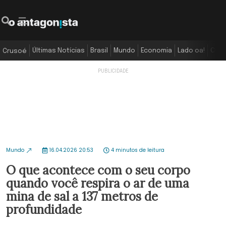
Últimas Notícias
Brasil
Mundo
Economia
Lado oa!
Colu
Crusoé
Mundo
16.04.2026 20:53
4 minutos de leitura
O que acontece com o seu corpo
quando você respira o ar de uma
mina de sal a 137 metros de
profundidade