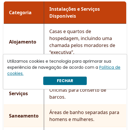
Instalações e Serviços
Categoria
Disponíveis
Casas e quartos de
hospedagem, incluindo uma
Alojamento
chamada pelos moradores de
“executiva”.
Utilizamos cookies e tecnologia para aprimorar sua
Comércio e
Mais de um supermercado e
experiência de navegação de acordo com a
Política de
cookies.
Restauração
diferentes restaurantes.
FECHAR
Oficinas para conserto de
Serviços
barcos.
Áreas de banho separadas para
Saneamento
homens e mulheres.