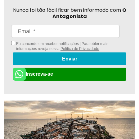
Nunca foi tão fácil ficar bem informado com
O
Antagonista
Eu concordo em receber notificações | Para obter mais
informações reveja nossa
Política de Privacidade
.
Enviar
Inscreva-se