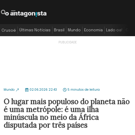
Últimas Notícias
Brasil
Mundo
Economia
Lado oa!
Colu
Crusoé
Mundo
02.06.2026 22:43
5 minutos de leitura
O lugar mais populoso do planeta não
é uma metrópole: é uma ilha
minúscula no meio da África
disputada por três países