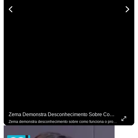
Zema Demonstra Desconhecimento Sobre Como Funciona O Processo De Mudança Das Leis. #OAntagonista
Zema demonstra desconhecimento sobre como funciona o processo de mudança das leis. #OAntagonista Se você busca informação com credibilidade, inscreva-se agora e ative o