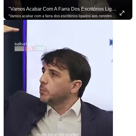
"Vamos Acabar Com A Farra Dos Escritórios Ligados Aos Ministros Do STF"
"Vamos acabar com a farra dos escritórios ligados aos ministros do STF". Essa foi a resposta de Renan Santos ao ser questionado sobre o Judiciário. Se você busca informação com credibilidade, inscreva-se agora e ative o