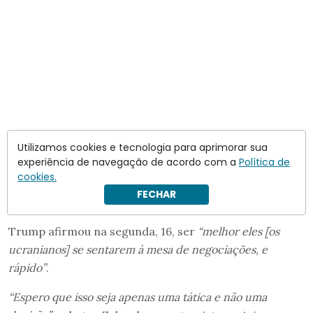
Utilizamos cookies e tecnologia para aprimorar sua
O que disse Trump?
experiência de navegação de acordo com a
Política de
cookies.
Nos últimos dias, o presidente dos EUA afirmou duas
FECHAR
vezes que cabia a Zelensky fazer concessões.
Trump afirmou na segunda, 16, ser
“melhor eles [os
ucranianos] se sentarem à mesa de negociações, e
rápido”
.
“Espero que isso seja apenas uma tática e não uma