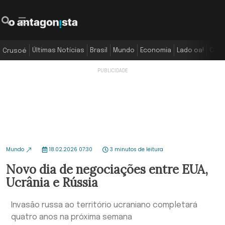
Últimas Notícias
Brasil
Mundo
Economia
Lado oa!
Colu
Crusoé
Mundo
18.02.2026 07:30
3 minutos de leitura
Novo dia de negociações entre EUA,
Ucrânia e Rússia
Invasão russa ao território ucraniano completará
quatro anos na próxima semana