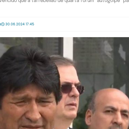
vencido que a tal rebelião de quarta foi um “autogolpe” pa
a
30.06.2024 17:45