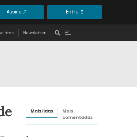
Assine
Entre
unistas
Newsletter
de
Mais lidas
Mais
Últimas
comentadas
notícias