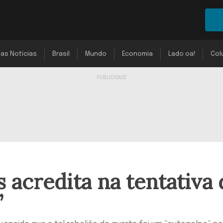
mas Notícias
Brasil
Mundo
Economia
Lado oa!
Col
acredita na tentativa 
”