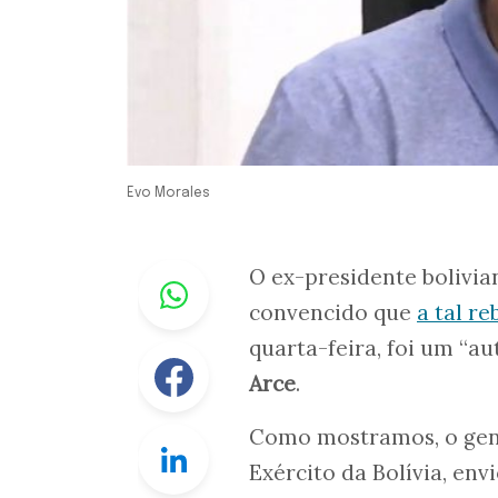
Evo Morales
Whastapp
O ex-presidente bolivi
convencido que
a tal r
quarta-feira, foi um “a
Facebook
Arce
.
Como mostramos, o ge
Linkedin
Exército da Bolívia, env