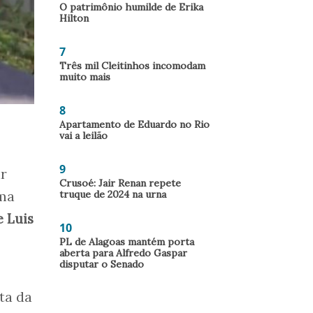
O patrimônio humilde de Erika
Hilton
7
Três mil Cleitinhos incomodam
muito mais
8
Apartamento de Eduardo no Rio
vai a leilão
9
ar
Crusoé: Jair Renan repete
ima
truque de 2024 na urna
 Luis
10
PL de Alagoas mantém porta
aberta para Alfredo Gaspar
disputar o Senado
rta da