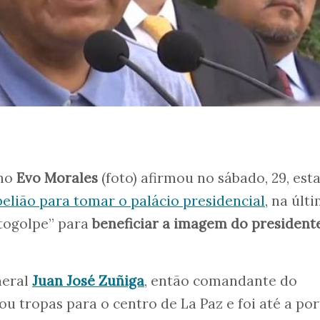
ano
Evo Morales
(foto) afirmou no sábado, 29, est
ebelião para tomar o palácio presidencial
, na últ
utogolpe” para
beneficiar a imagem do presidente
neral
Juan José Zuñiga
, então comandante do
iou tropas para o centro de La Paz e foi até a po