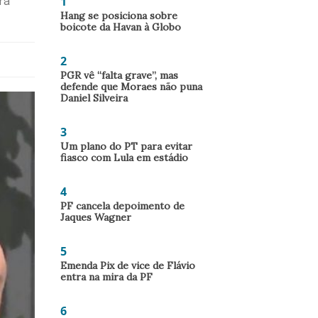
1
ra
Hang se posiciona sobre
boicote da Havan à Globo
2
PGR vê “falta grave”, mas
defende que Moraes não puna
Daniel Silveira
3
Um plano do PT para evitar
fiasco com Lula em estádio
4
PF cancela depoimento de
Jaques Wagner
5
Emenda Pix de vice de Flávio
entra na mira da PF
6