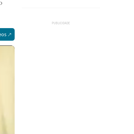
o
eos