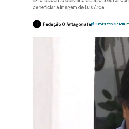
Ex-presidente boliviano diz agora estar con
beneficiar a imagem de Luis Arce
2 minutos de leitur
Redação O Antagonista