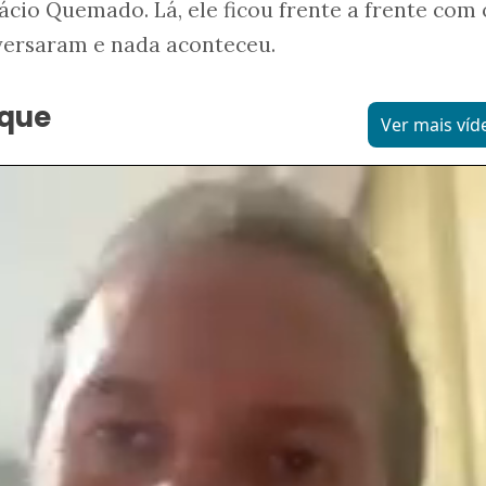
ácio Quemado. Lá, ele ficou frente a frente com 
nversaram e nada aconteceu.
aque
Ver mais víd