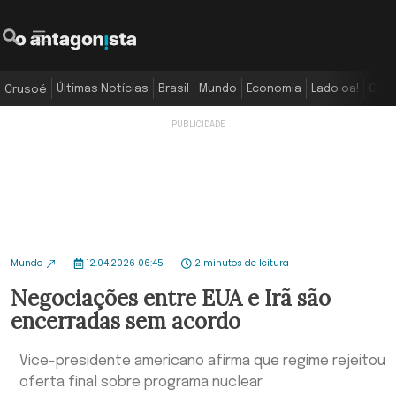
Últimas Notícias
Brasil
Mundo
Economia
Lado oa!
Colu
Crusoé
Mundo
12.04.2026 06:45
2 minutos de leitura
Negociações entre EUA e Irã são
encerradas sem acordo
Vice-presidente americano afirma que regime rejeitou
oferta final sobre programa nuclear