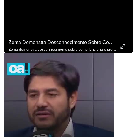
Zema Demonstra Desconhecimento Sobre Como Funciona O Processo De Mudança Das Leis. #OAntagonista
Zema demonstra desconhecimento sobre como funciona o processo de mudança das leis. #OAntagonista Se você busca informação com credibilidade, inscreva-se agora e ative o