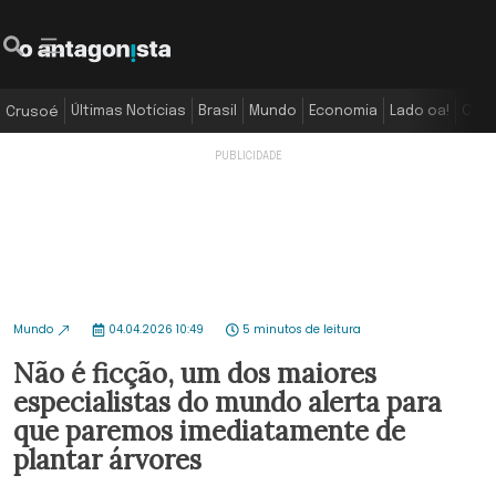
Últimas Notícias
Brasil
Mundo
Economia
Lado oa!
Colu
Crusoé
Mundo
04.04.2026 10:49
5 minutos de leitura
Não é ficção, um dos maiores
especialistas do mundo alerta para
que paremos imediatamente de
plantar árvores