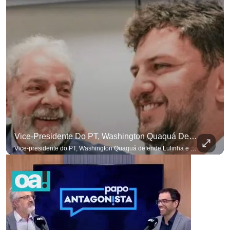
Vice-Presidente Do PT, Washington Quaquá Defende Lulinha E Diz Que Ele Vive Em Condições Precárias
Vice-presidente do PT, Washington Quaquá defende Lulinha e diz que ele vive em condições espartanas na Espanha. #OAntagonista Se você busca informação com credibilidade, inscreva-se agora e ative o