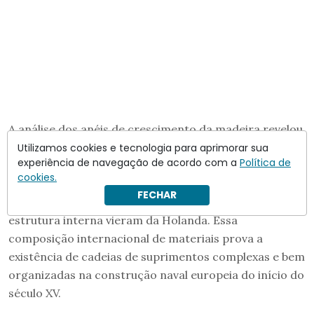
A análise dos anéis de crescimento da madeira revelou
informações surpreendentes sobre a origem dos
Utilizamos cookies e tecnologia para aprimorar sua
experiência de navegação de acordo com a
Política de
materiais. O revestimento externo foi feito com
cookies.
carvalho importado da Pomerânia, região que hoje faz
FECHAR
parte da Polônia, enquanto os componentes da
estrutura interna vieram da Holanda. Essa
composição internacional de materiais prova a
existência de cadeias de suprimentos complexas e bem
organizadas na construção naval europeia do início do
século XV.