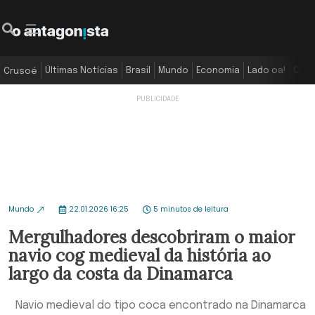
Últimas Notícias
Brasil
Mundo
Economia
Lado oa!
Colu
Crusoé
Mundo
22.01.2026 16:25
5 minutos de leitura
Mergulhadores descobriram o maior
navio cog medieval da história ao
largo da costa da Dinamarca
Navio medieval do tipo coca encontrado na Dinamarca