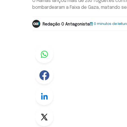
O Hamas lançou mais de 250 foguetes contra
bombardearam a Faixa de Gaza, matando sei
0 minutos de leitur
Redação O Antagonista
Whastapp
Facebook
Linkedin
Twitter