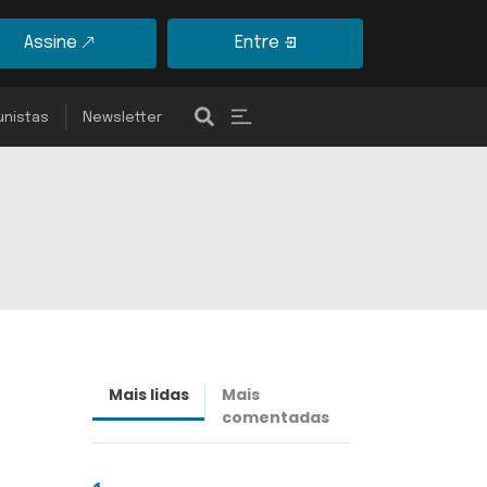
Assine
Entre
unistas
Newsletter
Mais lidas
Mais
Últimas
comentadas
notícias