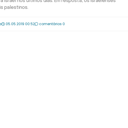
 Israel nos últimos dias. Em resposta, os israelenses
s palestinos.
a
05.05.2019 00:52
comentários 0