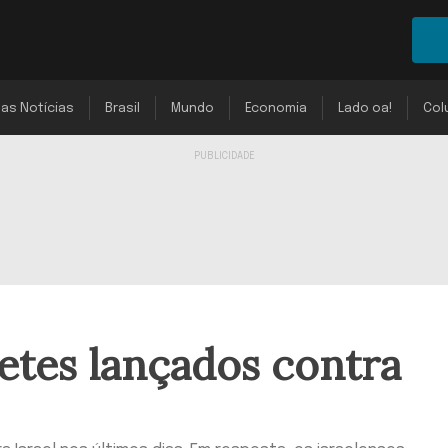
mas Notícias
Brasil
Mundo
Economia
Lado oa!
Col
etes lançados contra