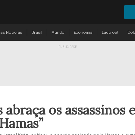
mas Notícias
Brasil
Mundo
Economia
Lado oa!
Col
abraça os assassinos 
 Hamas”