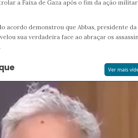
rolar a Faixa de Gaza após o fim da ação militar
 do acordo demonstrou que Abbas, presidente da
evelou sua verdadeira face ao abraçar os assassi
.
aque
Ver mais víd