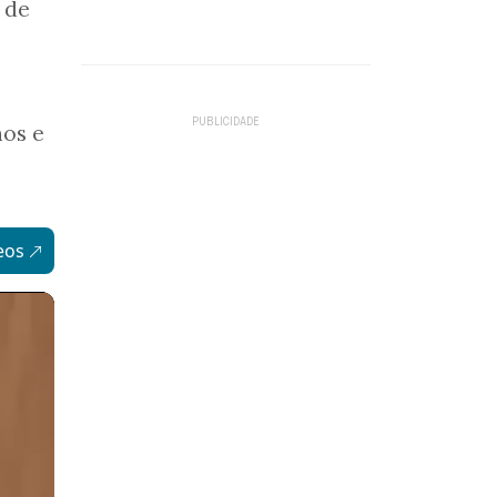
 de
nos e
eos