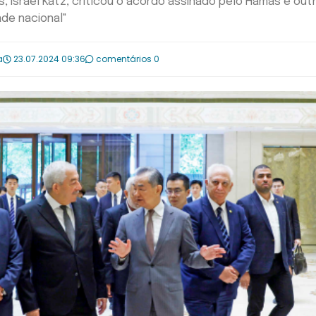
s, Israel Katz, criticou o acordo assinado pelo Hamas e out
ade nacional"
a
23.07.2024 09:36
comentários 0