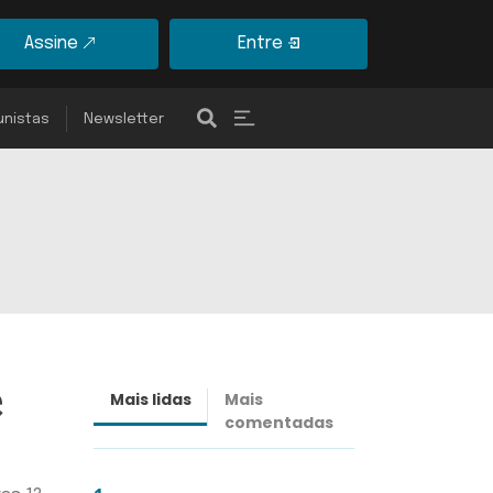
Assine
Entre
unistas
Newsletter
e
Mais lidas
Mais
Últimas
comentadas
notícias