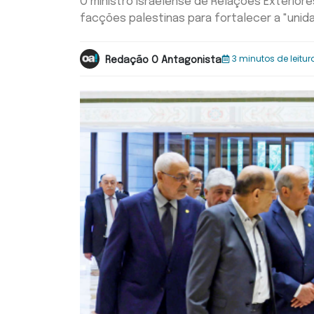
O ministro israelense de Relações Exteriore
facções palestinas para fortalecer a "unid
3 minutos de leitur
Redação O Antagonista