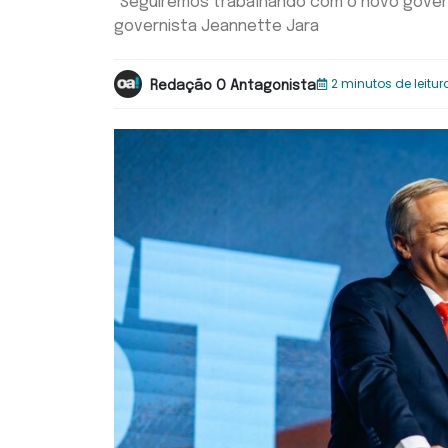
"Seguiremos trabalhando com o novo govern
governista Jeannette Jara
2 minutos de leitur
Redação O Antagonista