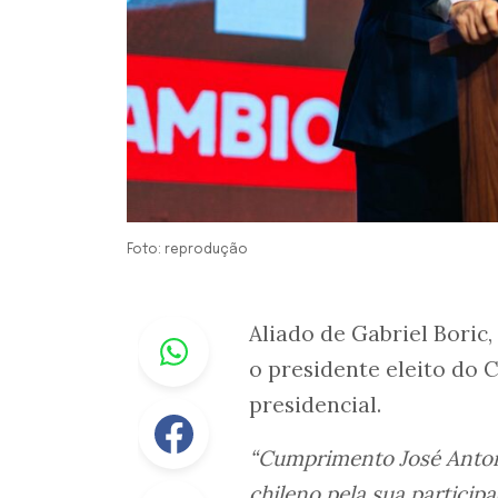
Foto: reprodução
Whastapp
Aliado de Gabriel Boric
o presidente eleito do C
presidencial.
Facebook
“Cumprimento José Antoni
chileno pela sua partici
Linkedin