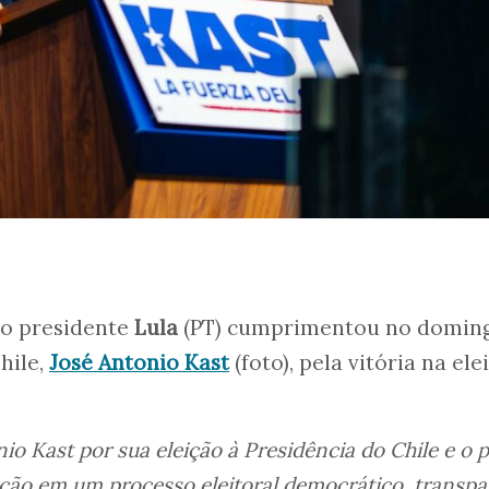
, o presidente
Lula
(PT) cumprimentou no domingo
hile,
José Antonio Kast
(foto), pela vitória na ele
o Kast por sua eleição à Presidência do Chile e o 
pação em um processo eleitoral democrático, transp