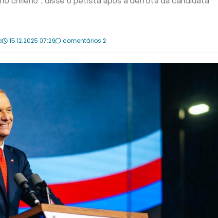
o chileno", disse o petista após a derrota da candidata
a
15.12.2025 07:29
comentários 2