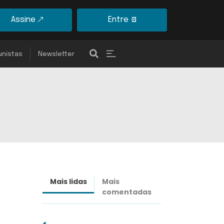
Assine
Entre
unistas
Newsletter
Mais lidas
Mais
Últimas
comentadas
notícias