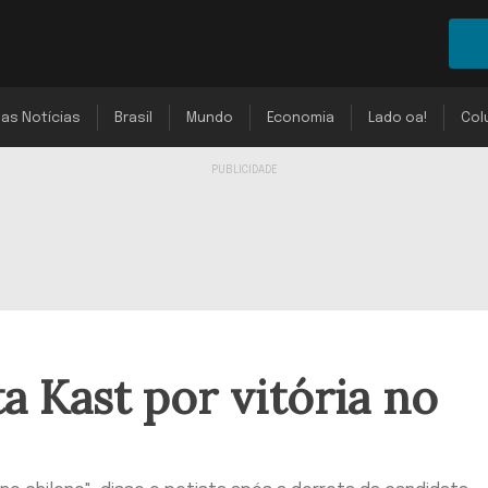
mas Notícias
Brasil
Mundo
Economia
Lado oa!
Col
 Kast por vitória no