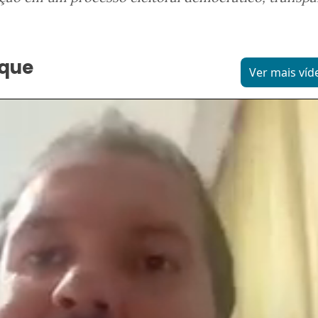
aque
Ver mais víd