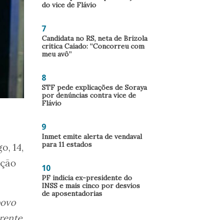
do vice de Flávio
7
Candidata no RS, neta de Brizola
critica Caiado: “Concorreu com
meu avô”
8
STF pede explicações de Soraya
por denúncias contra vice de
Flávio
9
Inmet emite alerta de vendaval
para 11 estados
, 14,
ição
10
PF indicia ex-presidente do
INSS e mais cinco por desvios
de aposentadorias
povo
arente