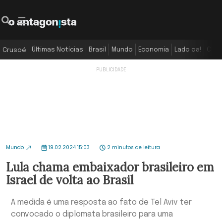
Últimas Notícias
Brasil
Mundo
Economia
Lado oa!
Colu
Crusoé
Mundo
19.02.2024 15:03
2 minutos de leitura
Lula chama embaixador brasileiro em
Israel de volta ao Brasil
A medida é uma resposta ao fato de Tel Aviv ter
convocado o diplomata brasileiro para uma