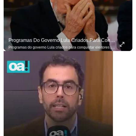
Programas Do Governo Lula Criados Para Conquistar Eleitores Já Não Têm Mais O Mesmo Efeito
para não perder nenhuma at
Programas do governo Lula criados para conquistar eleitores já não têm o mesmo efeito de campanhas anteriores. #OAntagonista Se você busca informação com credibilidade, inscreva-se agora e ative o