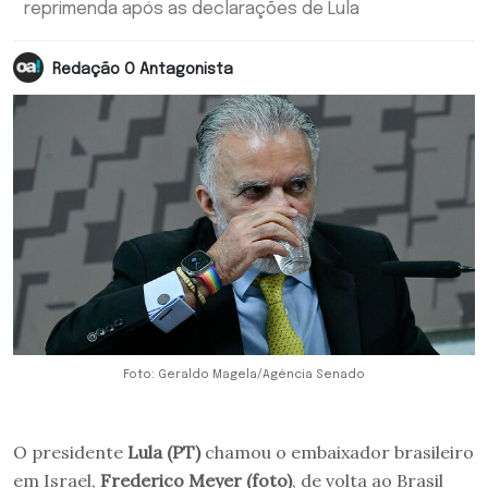
reprimenda após as declarações de Lula
Redação O Antagonista
Foto: Geraldo Magela/Agência Senado
O presidente
Lula (PT)
chamou o embaixador brasileiro
em Israel,
Frederico Meyer (foto)
, de volta ao Brasil