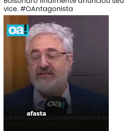
Bolsonaro finalmente anunciou seu
vice. #OAntagonista