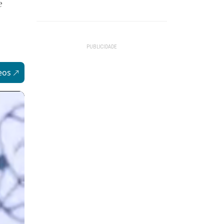
e
eos