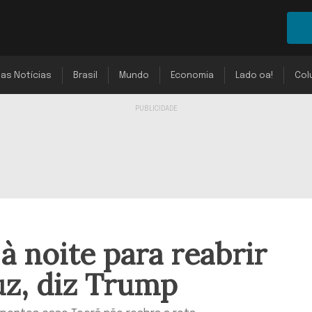
mas Notícias
Brasil
Mundo
Economia
Lado oa!
Col
 à noite para reabrir
uz, diz Trump