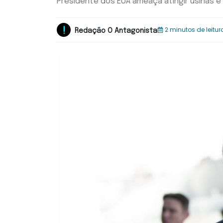
Presidente dos EUA ameaça atingir usinas e
2 minutos de leitur
Redação O Antagonista