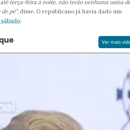
 até terça-feira à noite, não terão nenhuma usina d
 de pé”
, disse. O republicano já havia dado um
o sábado
.
aque
Ver mais víd