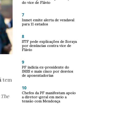
do vice de Flávio
7
Inmet emite alerta de vendaval
para 11 estados
8
STF pede explicações de Soraya
por denúncias contra vice de
Flávio
9
PF indicia ex-presidente do
INSS e mais cinco por desvios
de aposentadorias
ã
tem
10
Chefes da PF manifestam apoio
o
The
a diretor-geral em meio a
tensão com Mendonça