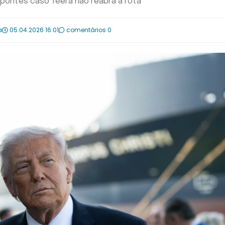
 pontes caso Teerã não reabra a rota
a
05.04.2026 16:01
comentários 0