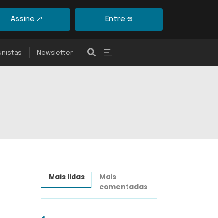
Assine
Entre
unistas
Newsletter
Mais lidas
Mais
Últimas
comentadas
notícias