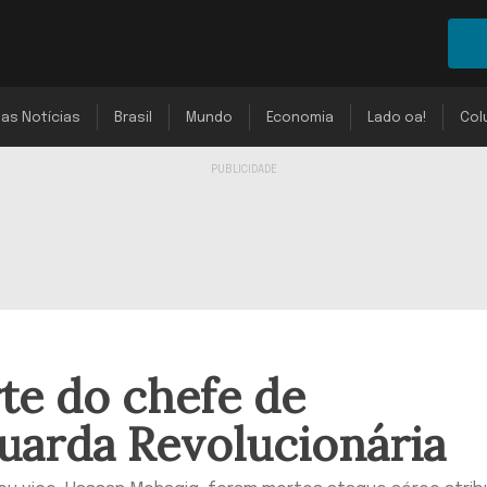
mas Notícias
Brasil
Mundo
Economia
Lado oa!
Col
te do chefe de
Guarda Revolucionária