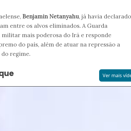
aelense,
Benjamin Netanyahu
, já havia declarad
am entre os alvos eliminados. A Guarda
a militar mais poderosa do Irã e responde
premo do país, além de atuar na repressão a
 do regime.
aque
Ver mais víd