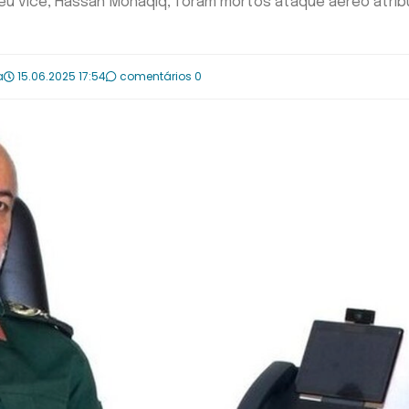
u vice, Hassan Mohaqiq, foram mortos ataque aéreo atrib
a
15.06.2025 17:54
comentários 0