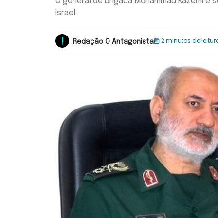
O general de brigada Mohammad Kazemi e se
Israel
2 minutos de leitur
Redação O Antagonista