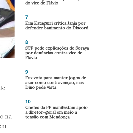
do vice de Flávio
7
Kim Kataguiri critica Janja por
defender banimento do Discord
8
STF pede explicações de Soraya
por denúncias contra vice de
Flávio
9
Fux vota para manter jogos de
azar como contravenção, mas
de
Dino pede vista
10
o
Chefes da PF manifestam apoio
a diretor-geral em meio a
to na
tensão com Mendonça
 em