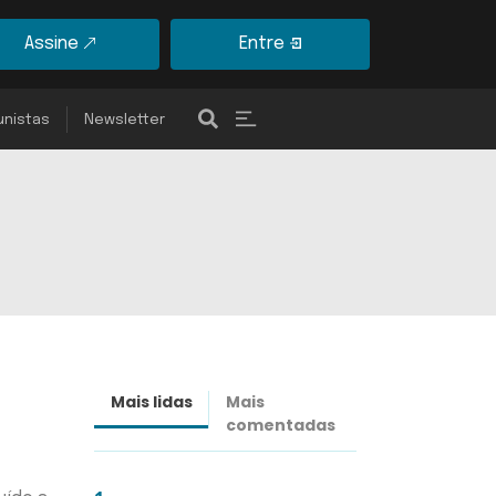
Assine
Entre
unistas
Newsletter
Mais lidas
Mais
Últimas
comentadas
notícias