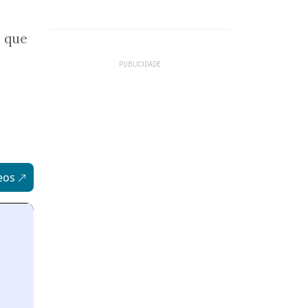
o que
eos