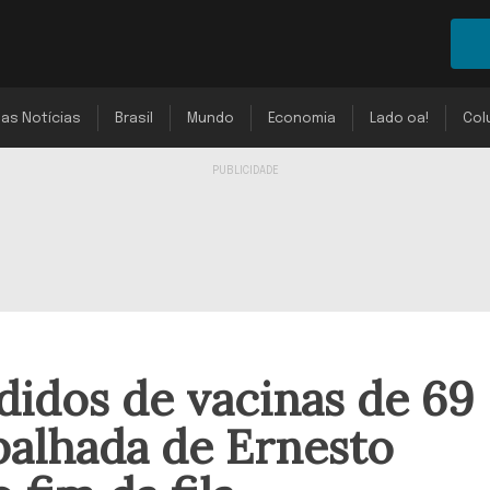
mas Notícias
Brasil
Mundo
Economia
Lado oa!
Col
didos de vacinas de 69
apalhada de Ernesto