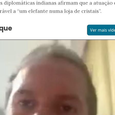
es diplomáticas indianas afirmam que a atuação 
ável a “um elefante numa loja de cristais”.
aque
Ver mais víd