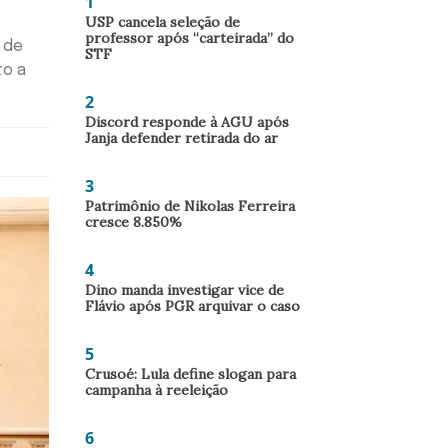
1
USP cancela seleção de
professor após “carteirada” do
 de
STF
to a
2
Discord responde à AGU após
Janja defender retirada do ar
3
Patrimônio de Nikolas Ferreira
cresce 8.850%
4
Dino manda investigar vice de
Flávio após PGR arquivar o caso
5
Crusoé: Lula define slogan para
campanha à reeleição
6