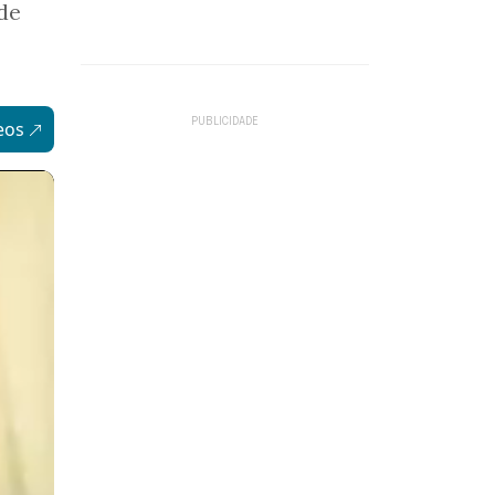
de
eos