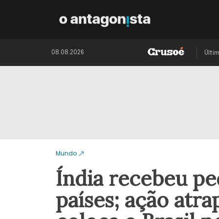
08.08.2026
Últi
Mundo
Índia recebeu pe
países; ação atr