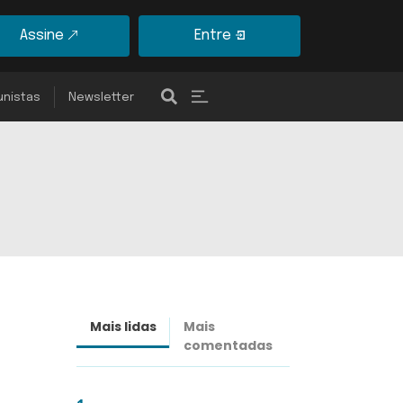
Assine
Entre
unistas
Newsletter
Mais lidas
Mais
Últimas
comentadas
notícias