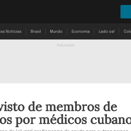
mas Notícias
Brasil
Mundo
Economia
Lado oa!
Col
visto de membros de
nos por médicos cuban