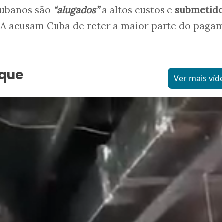
cubanos são
“alugados”
a altos custos e
submetido
UA acusam Cuba de reter a maior parte do paga
aque
Ver mais víd