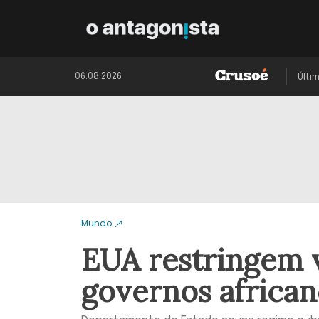
06.08.2026
Últi
Mundo
EUA restringem 
governos africa