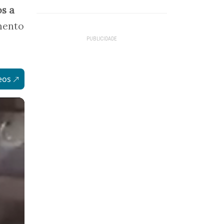
s a
mento
eos