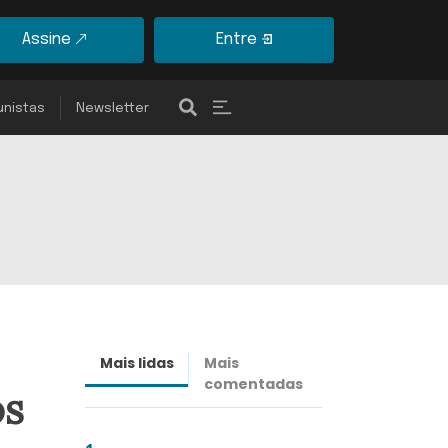
Assine
Entre
unistas
Newsletter
Mais lidas
Mais
Últimas
comentadas
notícias
os